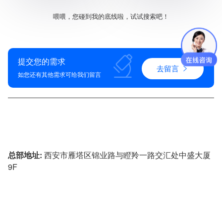
喂喂，您碰到我的底线啦，试试搜索吧！
提交您的需求
去留言
如您还有其他需求可给我们留言
4009-621-929
总部地址:
西安市雁塔区锦业路与瞪羚一路交汇处中盛大厦
9F
投诉建议:
029-88452780
技术咨询:
18500593355
&
17791789953
企业邮箱:
admin@sxzhijian.com