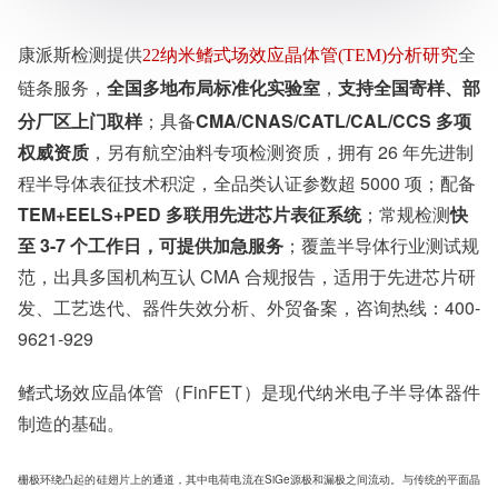
闭状态下减少了泄漏。 在本应用纪要中，我们使用Nanolab
Technologies最先进的TEM仪器和其他基于TEM的
康派斯检测
提供
22纳米鳍式场效应晶体管(TEM)分析研究
全
全国多地布局标准化实验室
，
支持全国寄样、部
链条服务，
分厂区上门取样
；具备
CMA/CNAS/CATL/CAL/CCS 多项
权威资质
，另有航空油料专项检测资质，拥有 26 年先进制
程半导体表征技术积淀，全品类认证参数超 5000 项；配备
TEM+EELS+PED 多联用先进芯片表征系统
；常规检测
快
至 3-7 个工作日，可提供加急服务
；覆盖半导体行业测试规
范，出具多国机构互认 CMA 合规报告，适用于先进芯片研
发、工艺迭代、器件失效分析、外贸备案，咨询热线：400-
9621-929
鳍式场效应晶体管（FinFET）是现代纳米电子半导体器件
制造的基础。
栅极环绕凸起的硅翅片上的通道，其中电荷电流在SiGe源极和漏极之间流动。与传统的平面晶