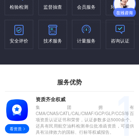
检验检测
监督抽查
会员服务
环评治理
安全评价
技术服务
计量服务
咨询认证
服务优势
资质齐全权威
集团拥有
CMA/CNAS/CATL/CAL/CMAF/GCP/GLP/CCS等百
项资质认证证书和荣誉，认证参数多达5000余个。
还具有民用航空油料检测单位批准函资质，可提供
看资质
具有法律效力的国标、行标等权威报告。