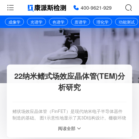
400-9621-929
成像学
光谱学
色谱学
质谱学
理化学
功能测试
22纳米鳍式场效应晶体管(TEM)分
析研究
鳍状场效应晶体管（FinFET）是现代纳米电子半导体器件
制造的基础。 图1示意性地显示了其3D结构设计。栅极环绕
凸起的硅翅片上的通道，其中电荷电流在SiGe源极和漏极之
阅读全部
间流动。与传统的平面晶体管相比，FinFET在栅极和沟道
之间提供了更大的表面积，从而更好地控制了电场，并在关