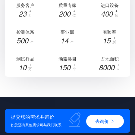
服务客户
质量专家
进口设备
23
200
400
万
位
台
检测体系
事业部
实验室
500
14
15
个
个
所
测试样品
涵盖类目
占地面积
10
150
8000
万
个
㎡
提交您的需求并询价
去询价
如您还有其他需求可与我们联系