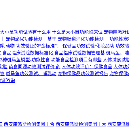
大小鼠功能试验有什么用
什么是大小鼠功能临床试
宠物应激舒
｜
宠物泌尿功能检测｜基于
宠物肠道消化功能检测｜
功能性宠
哺乳动物
功效验证的“金标准”：
保健品功效试验/化妆品功
功效
保
食品临床试验数据标准化
食品临床试验数据管理基
斑马鱼、哺
62种斑马鱼模型-功能性食
功能食品检测项目有哪些
人体试食试验
实验
药食同源功效测试评价 药
人体功效评价：保健食品
人体功
管
斑马鱼功效测试、哺乳动
宠物保健品功效测试报告
宠物保健
论证咨询
三
西安康派斯检测集团｜合
西安康派斯检测集团｜大
西安康派