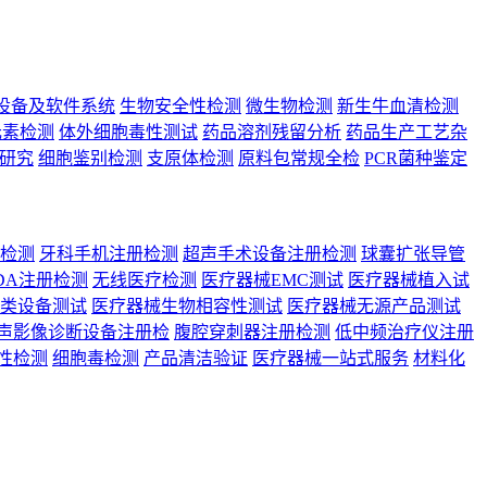
设备及软件系统
生物安全性检测
微生物检测
新生牛血清检测
元素检测
体外细胞毒性测试
药品溶剂残留分析
药品生产工艺杂
研究
细胞鉴别检测
支原体检测
原料包常规全检
PCR菌种鉴定
检测
牙科手机注册检测
超声手术设备注册检测
球囊扩张导管
DA注册检测
无线医疗检测
医疗器械EMC测试
医疗器械植入试
类设备测试
医疗器械生物相容性测试
医疗器械无源产品测试
声影像诊断设备注册检
腹腔穿刺器注册检测
低中频治疗仪注册
性检测
细胞毒检测
产品清洁验证
医疗器械一站式服务
材料化