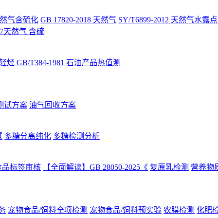
20天然气含硫化
GB 17820-2018 天然气
SY/T6899-2012 天然气水露
2017天然气 含硫
稳定轻烃
GB/T384-1981 石油产品热值测
测试方案
油气回收方案
寡
多糖分离纯化
多糖检测分析
食品标签审核
【全面解读】GB 28050-2025《
复原乳检测
营养物
务
宠物食品/饲料全项检测
宠物食品/饲料预实验
农膜检测
化肥