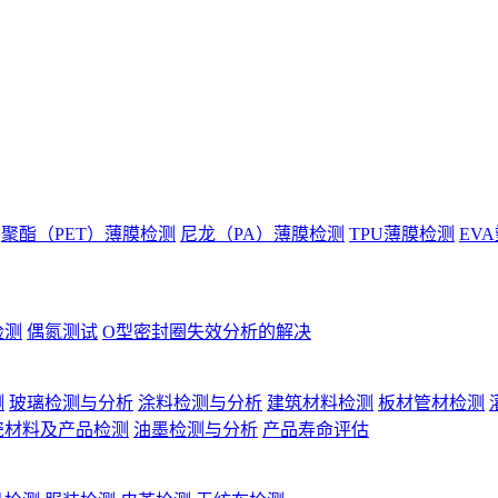
聚酯（PET）薄膜检测
尼龙（PA）薄膜检测
TPU薄膜检测
EV
检测
偶氮测试
O型密封圈失效分析的解决
测
玻璃检测与分析
涂料检测与分析
建筑材料检测
板材管材检测
瓷材料及产品检测
油墨检测与分析
产品寿命评估