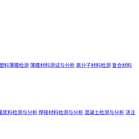
A塑料薄膜检测
薄膜材料测试与分析
高分子材料检测
复合材料
灌浆料检测与分析
焊接材料检测与分析
混凝土检测与分析
浇注