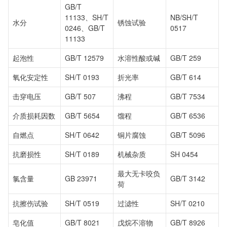
GB/T
11133、SH/T
NB/SH/T
水分
锈蚀试验
0246、GB/T
0517
11133
起泡性
GB/T 12579
水溶性酸或碱
GB/T 259
氧化安定性
SH/T 0193
折光率
GB/T 614
击穿电压
GB/T 507
沸程
GB/T 7534
介质损耗因数
GB/T 5654
馏程
GB/T 6536
自燃点
SH/T 0642
铜片腐蚀
GB/T 5096
抗磨损性
SH/T 0189
机械杂质
SH 0454
最大无卡咬负
氯含量
GB 23971
GB/T 3142
荷
抗擦伤试验
SH/T 0519
过滤性
SH/T 0210
皂化值
GB/T 8021
戊烷不溶物
GB/T 8926