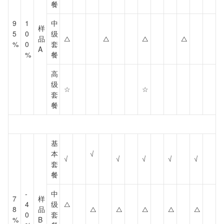
餐
9
1
中
样
5
0
级
品
△
△
△
△
%
0
套
A
%
餐
高
级
☆
☆
套
餐
基
本
√
√
√
√
√
√
套
餐
-
中
7
样
4
级
△
8
品
△
△
△
△
△
0
套
%
B