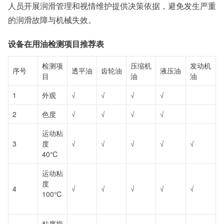
人员开展润滑管理和视情维护提供决策依据，避免发生严重
的润滑故障与机械失效。
设备在用油检测项目推荐表
检测项
压缩机
发动机
序号
透平油
齿轮油
液压油
目
油
油
1
外观
√
√
√
√
2
色度
√
√
√
√
运动粘
3
度
√
√
√
√
√
40℃
运动粘
度
4
√
√
√
√
√
100℃
粘度指