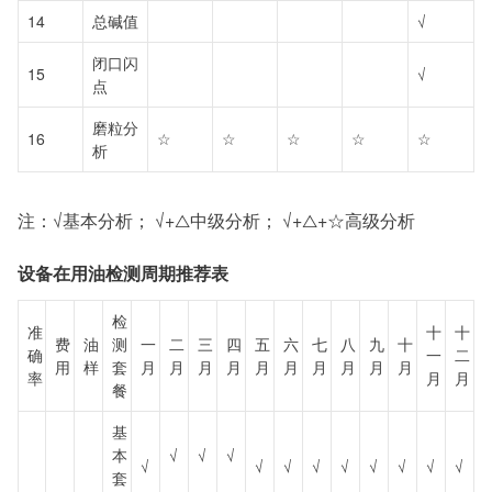
14
总碱值
√
闭口闪
15
√
点
磨粒分
16
☆
☆
☆
☆
☆
析
注：√基本分析； √+△中级分析； √+△+☆高级分析
设备在用油检测周期推荐表
检
准
十
十
费
油
测
一
二
三
四
五
六
七
八
九
十
确
一
二
用
样
套
月
月
月
月
月
月
月
月
月
月
率
月
月
餐
基
本
√
√
√
√
√
√
√
√
√
√
√
√
套