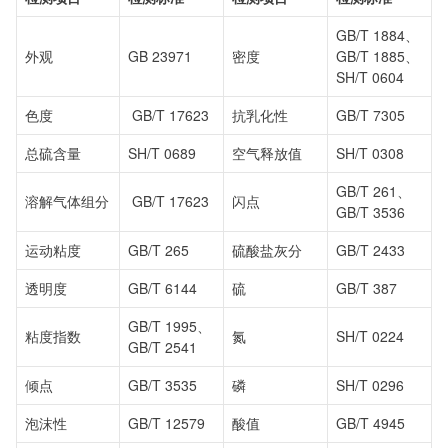
GB/T 1884、
外观
GB 23971
密度
GB/T 1885、
SH/T 0604
色度
GB/T 17623
抗乳化性
GB/T 7305
总硫含量
SH/T 0689
空气释放值
SH/T 0308
GB/T 261、
溶解气体组分
GB/T 17623
闪点
GB/T 3536
运动粘度
GB/T 265
硫酸盐灰分
GB/T 2433
透明度
GB/T 6144
硫
GB/T 387
GB/T 1995、
粘度指数
氮
SH/T 0224
GB/T 2541
倾点
GB/T 3535
磷
SH/T 0296
泡沫性
GB/T 12579
酸值
GB/T 4945