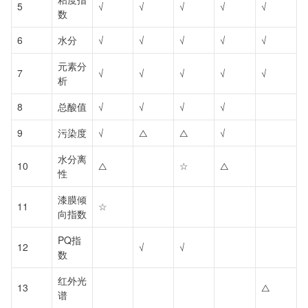
5
√
√
√
√
√
数
6
水分
√
√
√
√
√
元素分
7
√
√
√
√
√
析
8
总酸值
√
√
√
√
9
污染度
√
△
△
√
水分离
10
△
☆
△
性
漆膜倾
11
☆
向指数
PQ指
12
√
√
数
红外光
13
△
谱