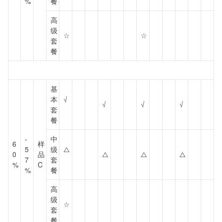
%
餐
高
级
☆
☆
套
餐
基
本
√
√
√
√
套
餐
-
中
6
样
5
级
△
0
品
△
△
△
7
套
%
C
%
餐
高
级
☆
套
餐