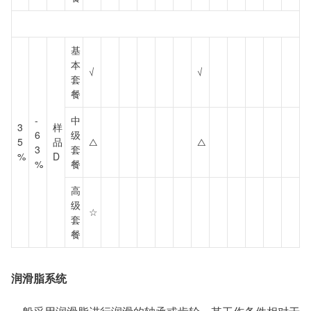
基
本
√
√
套
餐
-
中
3
样
6
级
5
品
△
△
3
套
%
D
%
餐
高
级
☆
套
餐
润滑脂系统