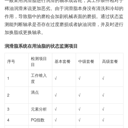
一般采用润滑脂进行润滑的轴承或齿轮，其工作条件相对于
稀油润滑来说更加恶劣。由于润滑脂本身没有清洗和冷却的
作用，导致脂中的磨粒会加剧机械表面的磨损。通过状态监
测能判断轴承是否存在过度磨损或者缺油润滑，并及时进行
加换脂或更换轴承。
润滑脂系统在用油脂的状态监测项目
检测项目
序号
基本套餐
中级套餐
高级套餐
目
工作锥入
1
√
√
√
度
滴点
2
√
√
√
3
元素分析
√
√
√
4
PQ指数
√
√
√