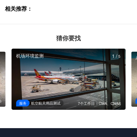
相关推荐：
猜你要找
机场环境监测
1
/
5
S
服务
航空航天用品测试
7个工作日
CMA、CNAS