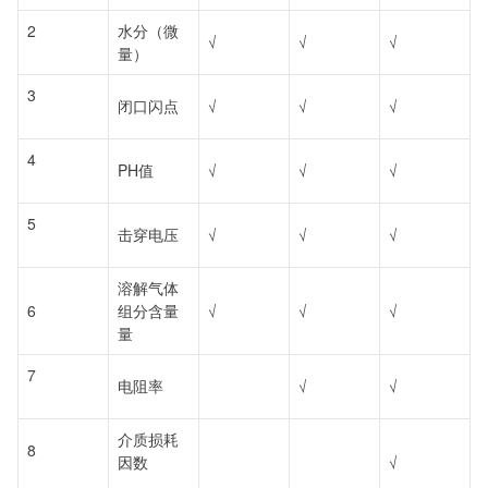
2
水分（微
√
√
√
量）
3
闭口闪点
√
√
√
4
PH值
√
√
√
5
击穿电压
√
√
√
溶解气体
6
组分含量
√
√
√
量
7
电阻率
√
√
介质损耗
8
因数
√