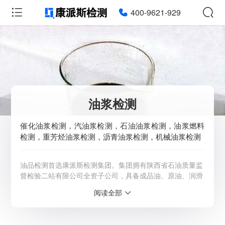
400-9621-929
油浆检测
催化油浆检测，汽油浆检测，石油油浆检测，油浆燃料
检测，重芳烃油浆检测，沥青油浆检测，机械油浆检测
油品检测首选康派斯检测集团。集团拥有陕西省石油质量监
督检验二站有限公司全资子公司，具备成品油、原油、润滑
油、变压器油等检测能力，配备气相色谱、质谱联用等先进
阅读全部
设备。检测报告可用于质量监管、贸易结算、环保评估，权
威可靠。热线：400-9621-929。