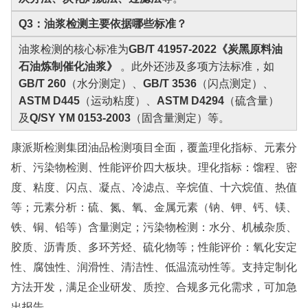
Q3：油浆检测主要依据哪些标准？
油浆检测的核心标准为
GB/T 41957-2022《炭黑原料油
石油炼制催化油浆》
。此外还涉及多项方法标准，如
GB/T 260
（水分测定）、
GB/T 3536
（闪点测定）、
ASTM D445
（运动粘度）、
ASTM D4294
（硫含量）
及
Q/SY YM 0153-2003
（固含量测定）等。
康派斯检测集团油品检测项目全面，覆盖理化指标、元素分
析、污染物检测、性能评价四大板块。理化指标：馏程、密
度、粘度、闪点、凝点、冷滤点、辛烷值、十六烷值、热值
等；元素分析：硫、氮、氧、金属元素（钠、钾、钙、镁、
铁、铜、铅等）含量测定；污染物检测：水分、机械杂质、
胶质、沥青质、多环芳烃、硫化物等；性能评价：氧化安定
性、腐蚀性、润滑性、清洁性、低温流动性等。支持定制化
方法开发，满足企业研发、质控、合规多元化需求，可加急
出报告。