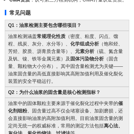
常见问题
Q1：油浆检测主要包含哪些项目？
油浆检测涵盖
常规理化性质
（密度、粘度、闪点、馏
程、残炭、灰分、水分等）、
化学组成分析
（饱和烃、
芳烃、胶质、沥青质含量等）、
元素分析
（硫、氮含量
及钒、镍、铁等金属元素）及
固体污染物分析
（固含
量、颗粒物大小分布）。其中固含量检测尤为关键——
油浆固含量的高低直接影响其高附加值利用及催化裂化
装置的安全平稳运行。
Q2：为什么油浆的固含量是核心检测指标？
油浆中的固体颗粒主要来源于催化裂化过程中夹带的
催
化剂细粉
。固含量过高不仅会堵塞设备、加剧磨损，还
会直接影响油浆的高附加值利用。目前油浆固含量的测
定尚无统一的权威标准，常用的测定方法包括
离心法、
灰分法、炭化灼烧法、过滤法
等。