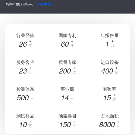
报告100万余份。
了解更多»
行业经验
国家专利
年报告量
26
60
1
年
项
万
服务客户
质量专家
进口设备
23
200
400
万
位
台
检测体系
事业部
实验室
500
14
15
个
个
所
测试样品
涵盖类目
占地面积
10
150
8000
万
个
㎡