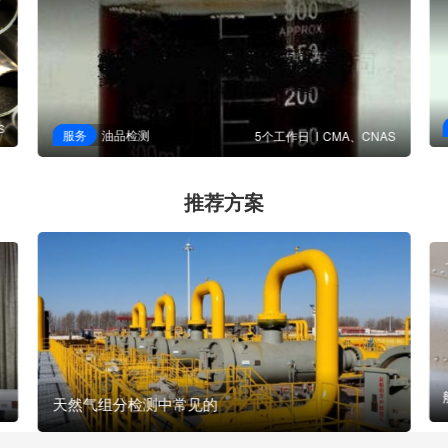
S
服务
油品检测
5个工作日
CMA、CNAS
推荐方案
天然气组分检测中常见的