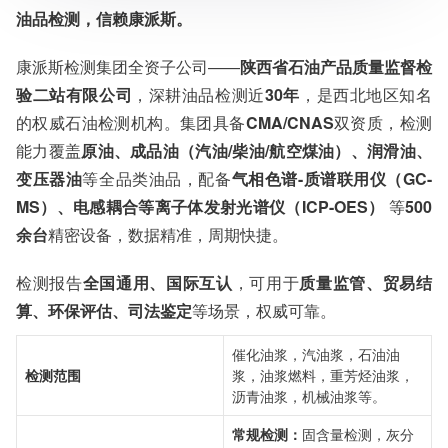
服务范围：全国
油品检测，信赖康派斯。
检测周期：5-7个工作日，可加急
相关资质：可提供CMA、CNAS检测报告
康派斯检测集团全资子公司——
陕西省石油产品质量监督检
服务模式：快递寄样、现场取样、人工送样
服务对象：企事业单位、高等院校、科研院所
验二站有限公司
，深耕油品检测近
30年
，是西北地区知名
服务方向：采购销售、竞标投标、生产研发、科研数据、诊
的权威石油检测机构。集团具备
CMA/CNAS
双资质，检测
断优化、司法服务
能力覆盖
原油、成品油（汽油/柴油/航空煤油）、润滑油、
检测标准：国家标准、行业标准、企业标准、地方标准、国
外标准、非标定制
变压器油
等全品类油品，配备
气相色谱-质谱联用仪（GC-
MS）、电感耦合等离子体发射光谱仪（ICP-OES）
等
500
余台
精密设备，数据精准，周期快捷。
检测报告
全国通用、国际互认
，可用于
质量监管、贸易结
算、环保评估、司法鉴定
等场景，权威可靠。
催化油浆，汽油浆，石油油
检测范围
浆，油浆燃料，重芳烃油浆，
沥青油浆，机械油浆等。
常规检测：
固含量检测，灰分