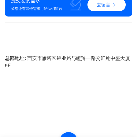
提交您的需求
去留言
如您还有其他需求可给我们留言
4009-621-929
总部地址:
西安市雁塔区锦业路与瞪羚一路交汇处中盛大厦
9F
投诉建议:
029-88452780
技术咨询:
18500593355
&
17791789953
企业邮箱:
admin@sxzhijian.com
All Rights Reserved. 西安康派斯集团 版权所有
陕ICP备12012406号