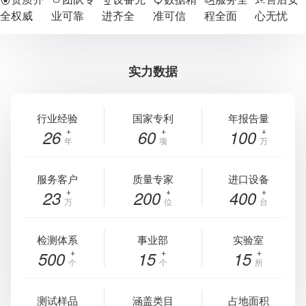
全权威
业可靠
进齐全
准可信
程全面
心无忧
实力数据
行业经验
国家专利
年报告量
26
60
100
年
项
万
服务客户
质量专家
进口设备
23
200
400
万
位
台
检测体系
事业部
实验室
500
15
15
个
个
所
测试样品
涵盖类目
占地面积