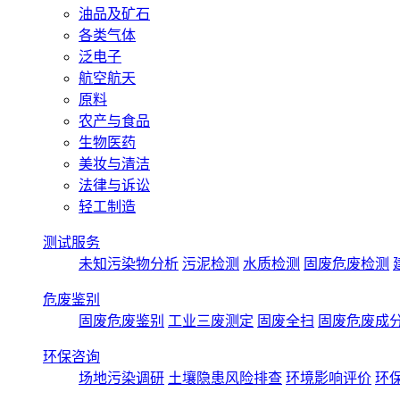
油品及矿石
各类气体
泛电子
航空航天
原料
农产与食品
生物医药
美妆与清洁
法律与诉讼
轻工制造
测试服务
未知污染物分析
污泥检测
水质检测
固废危废检测
危废鉴别
固废危废鉴别
工业三废测定
固废全扫
固废危废成
环保咨询
场地污染调研
土壤隐患风险排查
环境影响评价
环