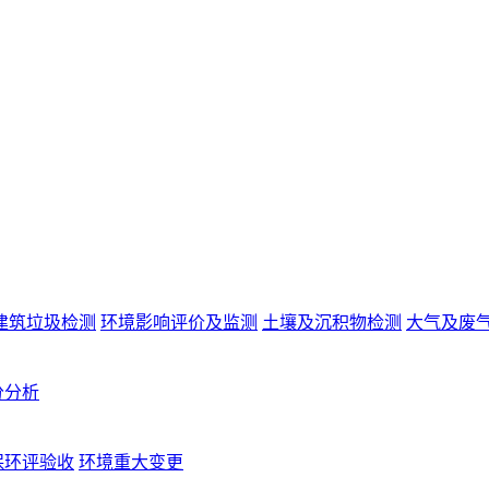
建筑垃圾检测
环境影响评价及监测
土壤及沉积物检测
大气及废
分分析
保环评验收
环境重大变更