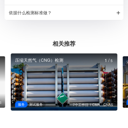
依据什么检测标准做？
相关推荐
压缩天然气（CNG）检测
1
/
5
S
服务
测试服务
7个工作日
CMA、CNAS