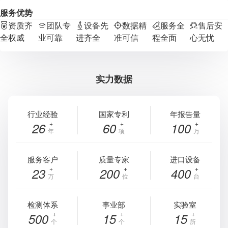
服务优势
资质齐
团队专
设备先
数据精
服务全
售后安
全权威
业可靠
进齐全
准可信
程全面
心无忧
实力数据
行业经验
国家专利
年报告量
26
60
100
年
项
万
服务客户
质量专家
进口设备
23
200
400
万
位
台
检测体系
事业部
实验室
500
15
15
个
个
所