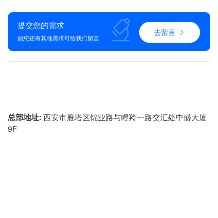
提交您的需求
去留言
如您还有其他需求可给我们留言
4009-621-929
总部地址:
西安市雁塔区锦业路与瞪羚一路交汇处中盛大厦
9F
投诉建议:
029-88452780
技术咨询:
18500593355
&
17791789953
企业邮箱:
admin@sxzhijian.com
All Rights Reserved. 西安康派斯集团 版权所有
陕ICP备12012406号