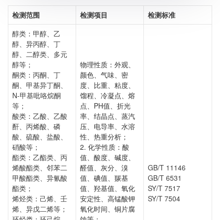
检测范围
检测项目
检测标准
醇类：甲醇、乙
醇、异丙醇、丁
醇、二醇类、多元
醇等；
物理性质：外观、
酮类：丙酮、丁
颜色、气味、密
酮、甲基异丁酮、
度、比重、粘度、
N-甲基吡咯烷酮
馏程、冷凝点、熔
等；
点、PH值、折光
酸类：乙酸、乙酸
率、结晶点、蒸汽
酐、丙烯酸、磷
压、电导率、水溶
酸、硫酸、盐酸、
性、热重分析；
硝酸等；
2. 化学性质：酸
酯类：乙酯类、丙
值、酸度、碱度、
烯酸酯类、邻苯二
醛值、灰分、溴
GB/T 11146
甲酸酯类、异氰酸
值、碘值、羰基
GB/T 6531
酯类；
值、羟基值、氧化
SY/T 7517
烯烃类：己烯、壬
安定性、高锰酸钾
SY/T 7504
烯、异戊二烯等；
氧化时间、铜片腐
环烃类：环己烷、
蚀等；