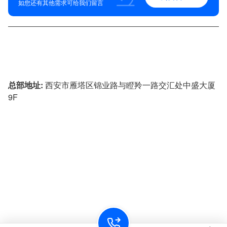
如您还有其他需求可给我们留言
4009-621-929
总部地址:
西安市雁塔区锦业路与瞪羚一路交汇处中盛大厦
9F
投诉建议:
029-88452780
技术咨询:
18500593355
&
17791789953
企业邮箱:
admin@sxzhijian.com
All Rights Reserved. 西安康派斯集团 版权所有
陕ICP备12012406号