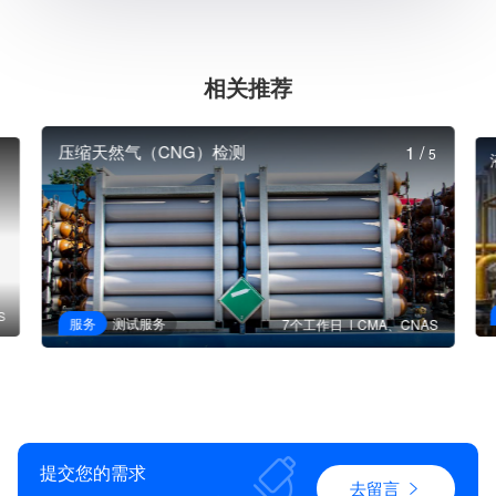
相关推荐
压缩天然气（CNG）检测
1
/
5
S
服务
测试服务
7个工作日
CMA、CNAS
提交您的需求
去留言