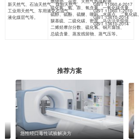
燃烧势、杂质、天然气热值检测、
新天然气、石油天然气、煤制天然气、
GB/T 11060.4-2017
硫化氢、氨、萘、氧含量、一氧化碳含量、
工业用天然气、车用液化石油气、
GB/T 11060.1-2010
硫醇、硫酚、硫醚、噻吩、水露点、二氧化硫
液化煤层气等。
GB/T 13610-2014
羰基硫、二硫化碳、密度、马达法辛烷值、
GB/T 13610-2014
二烯烃摩尔分数、硫化氢、铜片腐蚀、
总硫含量、蒸发残留物、蒸气压等。
推荐方案
耐
急性经口毒性试验解决方