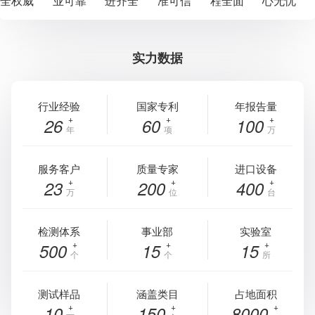
全权威
业可靠
进齐全
准可信
程全面
心无忧
实力数据
行业经验
国家专利
年报告量
26
60
100
年
项
万
服务客户
质量专家
进口设备
23
200
400
万
位
台
检测体系
事业部
实验室
500
15
15
个
个
所
测试样品
涵盖类目
占地面积
10
150
8000