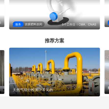
S
服务
农膜肥料农药
5个工作日
CMA、CNAS
推荐方案
天然气组分检测中常见的