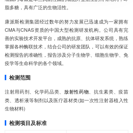
脂多糖，具有广泛的生物活性。
服务范围：全国
检测周期：5-7个工作日，可加急
相关资质：可提供CMA、CNAS检测报告
康派斯检测集团经过数年的努力发展已迅速成为一家拥有
服务模式：快递寄样、现场取样、人工送样
CMA与CNAS资质的中国大型检测研发机构。公司具有完
服务对象：企事业单位、高等院校、科研院所
善的实验技术开发平台，成熟的抗原、抗体研发系统，熟练
服务方向：采购销售、竞标投标、生产研发、科研数据、诊
断优化、司法服务
掌握各种酶联技术，结合公司的研发团队，可以有效的保证
检测标准：国家标准、行业标准、企业标准、地方标准、国
检测报告的准确性，报告涉及分子生物学、细胞生物学、免
外标准、非标定制
疫学等生命科学的各个领域。
检测范围
注射用药剂、化学药品类、
、抗生素类、疫苗
放射性药物
类、透析液等制剂以及医疗器材类(如一次性注射器植入性
生物材料)
检测项目及标准