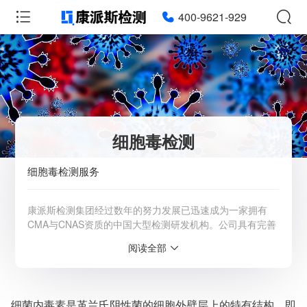
400-9621-929
细胞毒检测
细胞毒检测服务
康派斯检测集团经过数年的努力发展已迅速成为一家拥有
CMA与CNAS资质的中国大型检测研发机构。公司具有完善
的实验技术开发平台，成熟的抗原、抗体研发系统，熟练掌
阅读全部
握各种酶联技术，结合公司的研发团队，可以有效的保证检
测报告的准确性，报告涉及分子生物学、细胞生物学、免疫
学等生命科学的各个领域。详情请咨询客服：4009-621-
929
细菌内毒素是革兰氏阴性菌的细胞外壁层上的特有结构，即