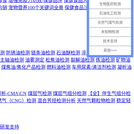
健食
增强免疫力功效-保健品评
保健食品人体试食试验的
保健
生物医药检测
内销
宠物营养100个关键词全景
保健食品注册与备案
石油化工检测
天然气煤气检测
未知物检测
技术支持
其他>>>
测
防锈油检测
链条油检测
石油醚检测
淬火油检测
皮边油检测
主轴油检测
油雾测定
松焦油检测
裂解油检测
炼油检测
矿物油
煤焦油/焦化产品检测
燃料油检测
车用尿素/清洁剂检测
凝析油
-CMA\CN
煤层气检测
煤层气组分检测
【全】伴生气组分检
然气（CNG）检测
混合芳烃检测分析
天然气颗粒物检测
稳定轻
研发支持