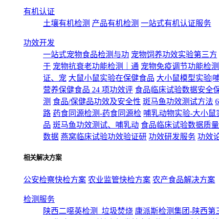
有机认证
土壤有机检测
产品有机检测
一站式有机认证服务
功效开发
一站式宠物食品检测与功
宠物饲养功效实验第三方
于
宠物抗衰老功能检测｜通
宠物免疫调节功能检测
证、宠
大鼠小鼠实验在保健食品
大小鼠模型实验|
营养保健食品 24 项功效评
食品临床试验数据安全
测
食品/保健品功效及安全性
斑马鱼功效测试方法
路
药食同源检测-药食同源检
哺乳动物实验-大小鼠
品
斑马鱼功效测试、哺乳动
食品临床试验数据质量
数据
燕窝临床试验功效验证研
功效研发服务
功效
相关解决方案
公安检察快检方案
农业监管快检方案
农产食品解决方案
检测服务
陕西二噁英检测_垃圾焚烧
康派斯检测集团-陕西第