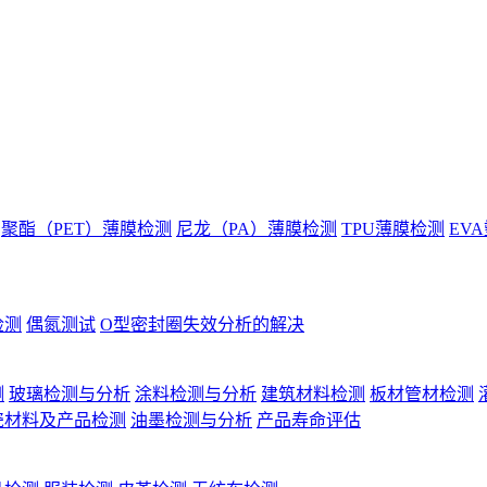
聚酯（PET）薄膜检测
尼龙（PA）薄膜检测
TPU薄膜检测
EV
检测
偶氮测试
O型密封圈失效分析的解决
测
玻璃检测与分析
涂料检测与分析
建筑材料检测
板材管材检测
瓷材料及产品检测
油墨检测与分析
产品寿命评估