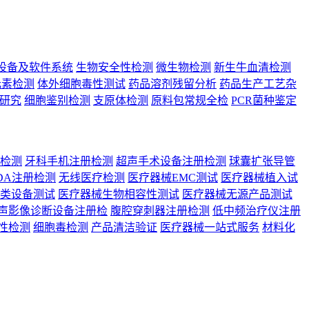
设备及软件系统
生物安全性检测
微生物检测
新生牛血清检测
元素检测
体外细胞毒性测试
药品溶剂残留分析
药品生产工艺杂
研究
细胞鉴别检测
支原体检测
原料包常规全检
PCR菌种鉴定
检测
牙科手机注册检测
超声手术设备注册检测
球囊扩张导管
DA注册检测
无线医疗检测
医疗器械EMC测试
医疗器械植入试
类设备测试
医疗器械生物相容性测试
医疗器械无源产品测试
声影像诊断设备注册检
腹腔穿刺器注册检测
低中频治疗仪注册
性检测
细胞毒检测
产品清洁验证
医疗器械一站式服务
材料化