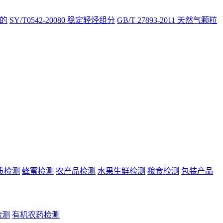
点的
SY/T0542-20080 稳定轻烃组分
GB/T 27893-2011 天然气颗粒
质检测
蜂蜜检测
农产品检测
水果生鲜检测
粮食检测
包装产品
检测
有机农药检测