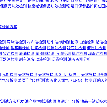
原料用菌种安全
保健食品功能检验与评价
食品安全国家标准保
保健品功效檢測
抗衰老保健品功效檢測報
进口保健品如何在国
房检测方案
检测
导热油检测
冷冻油检测
切削油/切削液检测
白油检测
蜡油检
油检测
锂基脂检测
油浆检测
拉伸油检测
冷底油检测
液压油检测
测
柴油检测
原油检测
润滑脂检测
汽油检测
机油检测
润滑油检测
压器油检测
刹车油/制动液检测
沥青检测
油液监测分析
测
瓦斯检测
天然气检测
天然气检测项目、标准、
天然气检测全解析
层气分析测试
页岩气分析测试
液化天然气（LNG）检测
压缩天
发测试方法开发
油产品性能测试
原油评价与分析
油品一站式技术