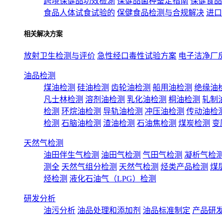
跨境保健品功效檢測
保健品菌种鉴定指南
保健食品
食品人体试食试验的
保健食品检测与合规解决
进口
相关解决方案
放射卫生检测与评价
急性经口毒性试验方案
电子洁净厂
油品检测
煤油检测
硅油检测
齿轮油检测
船用油检测
绝缘油
凡士林检测
溶剂油检测
乳化油检测
桐油检测
轧制
检测
环烷油检测
导轨油检测
冲压油检测
传动油检
检测
石脑油检测
渣油检测
石油焦检测
煤炭检测
变
天然气检测
油田伴生气检测
油田气检测
气田气检测
凝析气检
测全
天然气组分检测
天然气检测
烃类产品检测
煤
烃检测
液化石油气（LPG）检测
研发分析
油污分析
油品处理和添加剂
油品标准制定
产品研