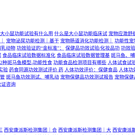
大小鼠功能试验有什么用
什么是大小鼠功能临床试
宠物应激舒
｜
宠物泌尿功能检测｜基于
宠物肠道消化功能检测｜
功能性宠
哺乳动物
功效验证的“金标准”：
保健品功效试验/化妆品功
功效
保
食品临床试验数据标准化
食品临床试验数据管理基
斑马鱼、哺
62种斑马鱼模型-功能性食
功能食品检测项目有哪些
人体试食试验
实验
药食同源功效测试评价 药
人体功效评价：保健食品
人体功
管
斑马鱼功效测试、哺乳动
宠物保健品功效测试报告
宠物保健
论证咨询
三
西安康派斯检测集团｜合
西安康派斯检测集团｜大
西安康派