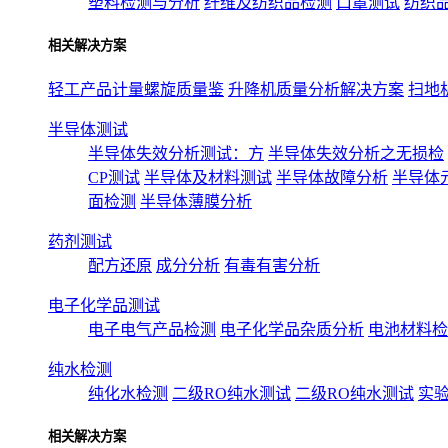
塑料检测与分析
纤维及纺织品检测
口罩测试
纺织
相关解决方案
轻工产品计量螺旋质量鉴
升降机质量分析解决方案
扫地
半导体测试
半导体失效分析测试：方
半导体失效分析之无损检
CP测试
半导体及材料测试
半导体故障分析
半导体
面检测
半导体薄膜分析
药剂测试
配方还原
成分分析
有毒有害分析
电子化学品测试
电子电气产品检测
电子化学品杂质分析
电池材料检
纯水检测
纯化水检测
二级RO纯水测试
二级RO纯水测试
实
相关解决方案