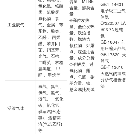
含量、MTBE
GB/T 14601
氯化氢、铬酸
含量、醇类含
电子级工业气
雾、硫酸雾、
量
体氨
氟化物、氯
⑥高位发热
Q/320507 LA
工业废气
气、金属、苯
量、低位发热
S03 7N超纯
系物、酚类、
量、沃泊指
氨
乙醛 、丙烯
数、燃烧势、
GB 18047 车
醛、苯并[a]
颗粒物、烃露
用压缩天然气
芘、硝基苯、
点、煤焦油含
GB 17820 天
光气、石棉、
量、成分分析
然气
二噁英、林格
⑦溶解度、过
GB-T 13610
曼黑度、 甲
氧化物、露
天然气的组成
醛 、甲烷等
点、总醛、羰
分析气相色谱
基含量、铁、
法
氧气、氟气、
总金属扥测试
氯气、氢气、
溴气、一氧化
碳、氰化氢、
活泼气体
碘蒸汽(气态
碘)、酒精蒸
汽(气态乙醇)
等