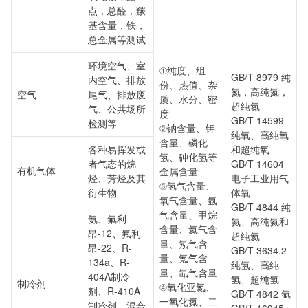
点，总醛，羰
基含量，铁，
总金属等测试
环境空气、室
①纯度、组
GB/T 8979 纯
内空气、排放
份、热值、杂
氮，高纯氮，
空气
尾气、排放废
质、水分、密
超纯氮
气、公共场所
度
GB/T 14599
检测等
②钠含量、钾
纯氧、高纯氧
含量、磷化
各种易挥发或
和超纯氧
氢、砷化氢等
者气态的烷
GB/T 14604
有机气体
金属含量
烃、芳烃及其
电子工业用气
③氢气含量、
衍生物
体氧
氧气含量、氩
GB/T 4844 纯
气含量、甲烷
氨、氟利
氦、高纯氦和
含量、氦气含
昂-12、氟利
超纯氦
量、氖气含
昂-22、R-
GB/T 3634.2
量、氪气含
134a、R-
纯氢、高纯
量、氙气含量
404A制冷
氢、超纯氢
制冷剂
④氧化亚氮、
剂、R-410A
GB/T 4842 氩
一氧化氮、二
制冷剂、混合