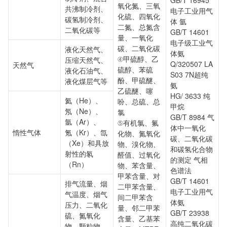
GB/T 16945
氧化氮、三氧
共沸制冷剂、
电子工业用气
化硫、四氧化
碳氢制冷剂、
体 氩
二氮、总氮含
二氧化碳等
GB/T 14601
量、一氧化
电子级工业气
碳、二氧化碳
液化天然气、
体氨
④甲硫醇、乙
压缩天然气、
Q/320507 LA
天然气
硫醇、苯硫
液化石油气、
S03 7N超纯
酚、甲硫醚、
液化煤层气等
氨
乙硫醚、噻
HG/ 3633 纯
氦（He）、
吩、总硫、总
甲烷
氖（Ne）、
氯
GB/T 8984 气
氩（Ar）、
⑤有机氯、氟
体中一氧化
惰性气体
氪（Kr）、氙
化物、氮氧化
碳、二氧化碳
（Xe）和具放
物、溴化物、
和碳氢化合物
射性的氡
醛值、过氧化
的测定 气相
（Rn）
物、苯含量、
色谱法
甲苯含量、对
GB/T 14601
排气流量、烟
二甲苯含量、
电子工业用气
气温度、烟气
间二甲苯含
体氨
压力、二氧化
量、邻二甲苯
GB/T 23938
硫、氮氧化
含量、乙基苯
高纯二氧化碳
物、颗粒物、