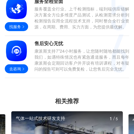
服务全程全面
服务覆盖全行业。上千检测指标，端到端供应链解
决方案全方位多维度产品测试，从检测需求分析到
检测报告应用全流程技术支持，同时整合全行业资
找服务
源，在周期、费用、实力方面，为您提供最优解。
售后安心无忧
康派斯支持7*24小时服务，让您随时随地都能找到
我们，如遇特殊情况也有紧急通道服务，而且每年
康派斯会定期回访客户并开设有培训课程，对有疑
去咨询
问的报告可则可以免费复检，让您售后完全无忧。
相关推荐
气体一站式技术研发支持
1
/
5