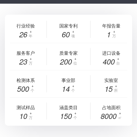
行业经验
国家专利
年报告量
26
60
1
年
项
万
服务客户
质量专家
进口设备
23
200
400
万
位
台
检测体系
事业部
实验室
500
14
15
个
个
所
测试样品
涵盖类目
占地面积
10
150
8000
万
个
㎡