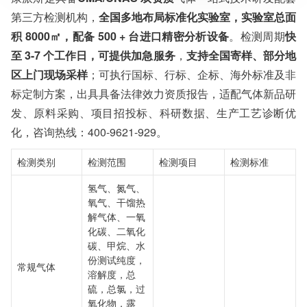
检测周期：5-7个工作日，可加急
第三方检测机构，
全国多地布局标准化实验室，实验室总面
相关资质：可提供CMA、CNAS检测报告
服务模式：快递寄样、现场取样、人工送样
积 8000㎡，配备 500 + 台进口精密分析设备
。检测周期
快
服务对象：企事业单位、高等院校、科研院所
至 3-7 个工作日，可提供加急服务
，
支持全国寄样、部分地
服务方向：采购销售、竞标投标、生产研发、科研数据、诊
区上门现场采样
；可执行国标、行标、企标、海外标准及非
断优化、司法服务
检测标准：国家标准、行业标准、企业标准、地方标准、国
标定制方案，出具具备法律效力资质报告，适配气体新品研
外标准、非标定制
发、原料采购、项目招投标、科研数据、生产工艺诊断优
化，咨询热线：400-9621-929。
检测类别
检测范围
检测项目
检测标准
氢气、氮气、
氧气、干馏热
解气体、一氧
化碳、二氧化
碳、甲烷、水
份测试纯度，
常规气体
溶解度，总
硫，总氯，过
氧化物，露