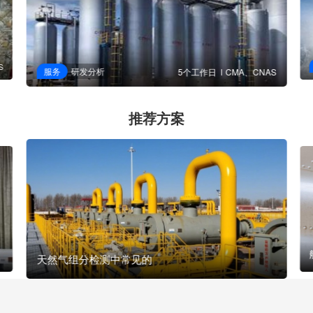
S
服务
研发分析
5个工作日
CMA、CNAS
推荐方案
天然气组分检测中常见的