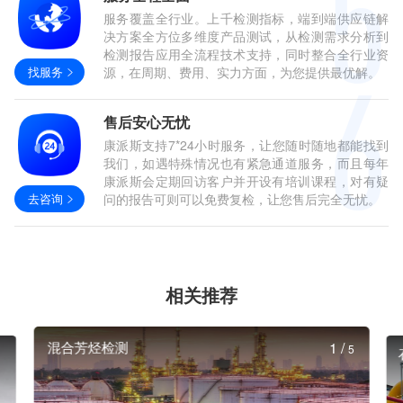
服务覆盖全行业。上千检测指标，端到端供应链解
决方案全方位多维度产品测试，从检测需求分析到
检测报告应用全流程技术支持，同时整合全行业资
找服务
源，在周期、费用、实力方面，为您提供最优解。
售后安心无忧
康派斯支持7*24小时服务，让您随时随地都能找到
我们，如遇特殊情况也有紧急通道服务，而且每年
康派斯会定期回访客户并开设有培训课程，对有疑
去咨询
问的报告可则可以免费复检，让您售后完全无忧。
相关推荐
混合芳烃检测
1
/
5