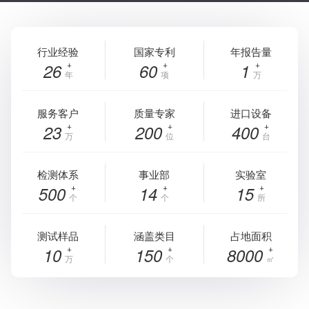
行业经验
国家专利
年报告量
26
60
1
年
项
万
服务客户
质量专家
进口设备
23
200
400
万
位
台
检测体系
事业部
实验室
500
14
15
个
个
所
测试样品
涵盖类目
占地面积
10
150
8000
万
个
㎡