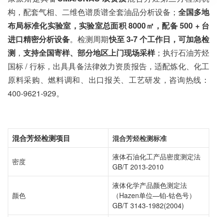
服务对象：企事业单位、高等院校、科研院所
构，配套气相、二维色谱质谱全套油品分析设备；
全国多地
服务方向：采购销售、竞标投标、生产研发、科研数据、诊
断优化、司法服务
布局标准化实验室，实验室总面积 8000㎡，配备 500 + 台
检测标准：国家标准、行业标准、企业标准、地方标准、国
进口精密分析设备
。检测周期
快至 3-7 个工作日，可加急检
外标准、非标定制
测
，
支持全国寄样、部分地区上门现场采样
；执行石油芳烃
国标 / 行标，出具具备法律效力资质报告，适配炼化、化工
原料采购、燃料调和、出口报关、工艺研发，咨询热线：
400-9621-929。
混合芳烃检测项目
混合芳烃检测标准
液体石油化工产品密度测定法
密度
GB/T 2013-2010
液体化学产品颜色测定法
颜色
（Hazen单位—铂-钴色号）
GB/T 3143-1982(2004)