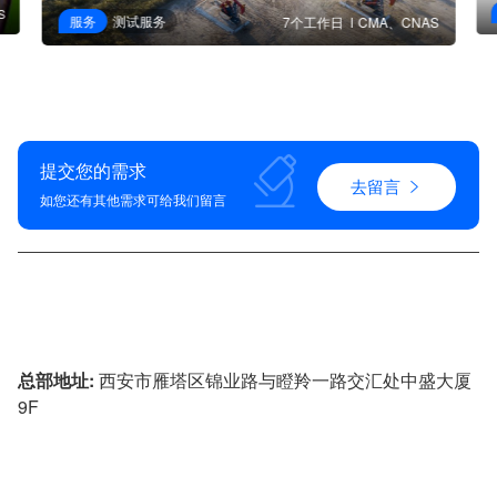
S
服务
测试服务
7个工作日
CMA、CNAS
提交您的需求
去留言
如您还有其他需求可给我们留言
4009-621-929
总部地址:
西安市雁塔区锦业路与瞪羚一路交汇处中盛大厦
9F
投诉建议:
029-88452780
技术咨询:
18500593355
&
17791789953