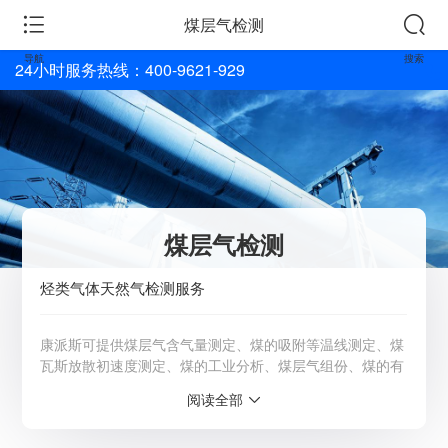
煤层气检测
导航
搜索
24小时服务热线：400-9621-929
煤层气检测
烃类气体天然气检测服务
康派斯可提供煤层气含气量测定、煤的吸附等温线测定、煤
瓦斯放散初速度测定、煤的工业分析、煤层气组份、煤的有
机组分反射率，煤岩组份、密度、孔隙度、渗透率、比表面
阅读全部
等专项分析及煤层气资源评价服务。