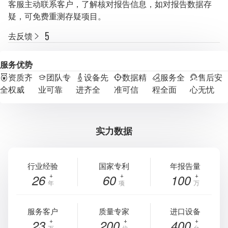
客服主动联系客户，了解核对报告信息，如对报告数据存
疑，可免费重测存疑项目。
去反馈
服务优势
资质齐
团队专
设备先
数据精
服务全
售后安
全权威
业可靠
进齐全
准可信
程全面
心无忧
实力数据
行业经验
国家专利
年报告量
26
60
100
年
项
万
服务客户
质量专家
进口设备
23
200
400
万
位
台