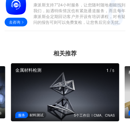
康派斯支持7*24小时服务，让您随时随地都能找到
我们，如遇特殊情况也有紧急通道服务，而且每年
康派斯会定期回访客户并开设有培训课程，对有疑
去咨询
问的报告可则可以免费复检，让您售后完全无忧。
相关推荐
金属材料检测
1
/
5
S
服务
材料测试
5个工作日
CMA、CNAS