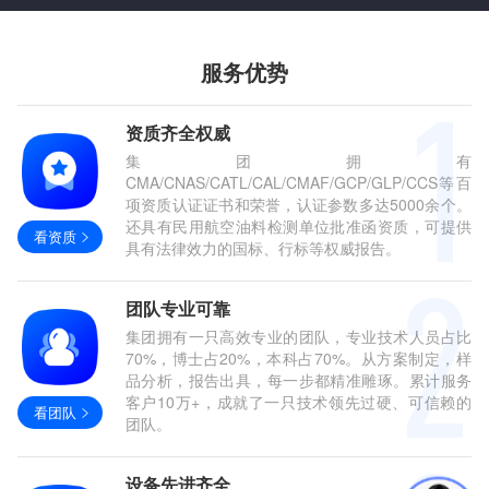
服务优势
资质齐全权威
集团拥有
CMA/CNAS/CATL/CAL/CMAF/GCP/GLP/CCS等百
项资质认证证书和荣誉，认证参数多达5000余个。
还具有民用航空油料检测单位批准函资质，可提供
看资质
具有法律效力的国标、行标等权威报告。
团队专业可靠
集团拥有一只高效专业的团队，专业技术人员占比
70%，博士占20%，本科占70%。从方案制定，样
品分析，报告出具，每一步都精准雕琢。累计服务
客户10万+，成就了一只技术领先过硬、可信赖的
看团队
团队。
设备先进齐全