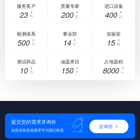
服务客户
质量专家
进口设备
23
200
400
万
位
台
检测体系
事业部
实验室
500
14
15
个
个
所
测试样品
涵盖类目
占地面积
10
150
8000
万
个
㎡
提交您的需求并询价
去询价
如您还有其他需求可与我们联系