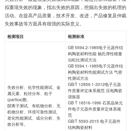
检测周期：5-7个工作日，可加急
拟重现失效的现象，找出失效的原因，挖掘出失效的机理的
相关资质：可提供CMA、CNAS检测报告
服务模式：快递寄样、现场取样、人工送样
活动。在提高产品质量，技术开发、改进，产品修复及仲裁
服务对象：企事业单位、高等院校、科研院所
失效事故等方面具有很强的实际意义。
服务方向：采购销售、竞标投标、生产研发、科研数据、诊
断优化、司法服务
检测项目
检测标准
检测标准：国家标准、行业标准、企业标准、地方标准、国
外标准、非标定制
GB 5594.2-1985电子元器件结
构陶瓷材料性能 杨氏弹性模量
泊松比测试方法
GB 5594.1-1985电子元器件结
构陶瓷材料性能测试方法 气密
性测试方法
GB/T 12859.1-2012电子元器
失效分析、化学性能测试、金
件质量评定体系规范 压电陶瓷
属元素、粒径分布、粒子
谐振器
(partica)数、
GB T 16516-1996 石英晶体元
阴离子测试、有机物分析、无
件电子元器件质量评定体系规
机物分析、环境可靠性测试、
范
老化性能测试、成分分析、失
GB/T 5593-2015 电子元器件
效分析等。
结构陶瓷材料