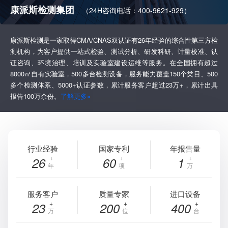
康派斯检测集团
（24H咨询电话：400-9621-929）
康派斯检测是一家取得CMA/CNAS双认证有26年经验的综合性第三方检
测机构，为客户提供一站式检验、测试分析、研发科研、计量校准、认
证咨询、环境治理、培训及实验室建设运维等服务。在全国拥有超过
8000㎡自有实验室，500多台检测设备，服务能力覆盖150个类目、500
多个检测体系、5000+认证参数，累计服务客户超过23万+，累计出具
报告100万余份。
了解更多»
行业经验
国家专利
年报告量
26
60
1
年
项
万
服务客户
质量专家
进口设备
23
200
400
万
位
台