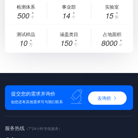
检测体系
事业部
实验室
500
14
15
个
个
所
测试样品
涵盖类目
占地面积
10
150
8000
万
个
㎡
提交您的需求并询价
去询价
如您还有其他需求可与我们联系
服务热线
（7*24小时专线服务）