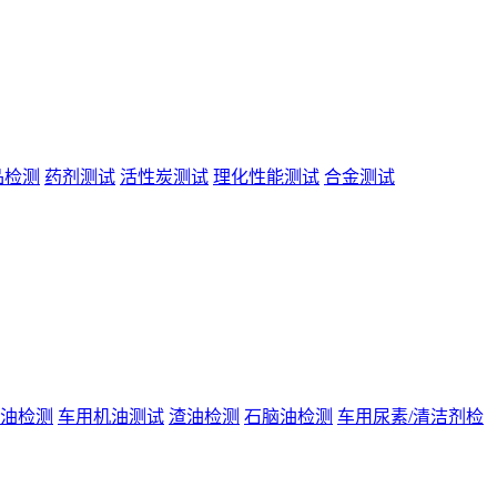
品检测
药剂测试
活性炭测试
理化性能测试
合金测试
油检测
车用机油测试
渣油检测
石脑油检测
车用尿素/清洁剂检