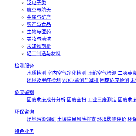
泛电子类
航空与航天
金属与矿产
农产与食品
生物与医药
美妆与清洁
未知物剖析
轻工制造与材料
检测服务
水质检测
室内空气净化检测
压缩空气检测
二噁英
环境及甲醛检测
VOCs监测与减排
固废危废检测
未
危废鉴别
固废危废成分分析
固废全扫
工业三废测定
固废危
环保咨询
场地污染调研
土壤隐患风险排查
环境影响评价
环
特色业务