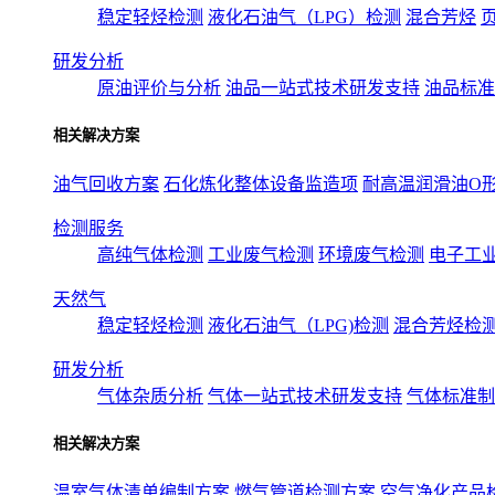
稳定轻烃检测
液化石油气（LPG）检测
混合芳烃
研发分析
原油评价与分析
油品一站式技术研发支持
油品标准
相关解决方案
油气回收方案
石化炼化整体设备监造项
耐高温润滑油O
检测服务
高纯气体检测
工业废气检测
环境废气检测
电子工
天然气
稳定轻烃检测
液化石油气（LPG)检测
混合芳烃检
研发分析
气体杂质分析
气体一站式技术研发支持
气体标准制
相关解决方案
温室气体清单编制方案
燃气管道检测方案
空气净化产品