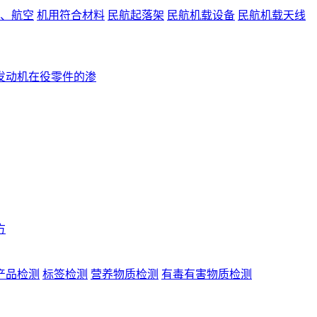
、航空
机用符合材料
民航起落架
民航机载设备
民航机载天线
发动机在役零件的渗
方
产品检测
标签检测
营养物质检测
有毒有害物质检测