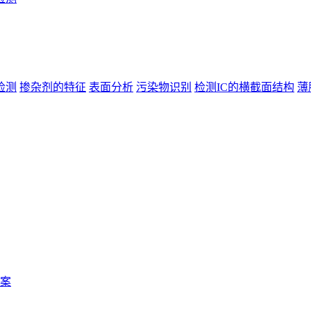
检测
掺杂剂的特征
表面分析
污染物识别
检测IC的横截面结构
薄
案